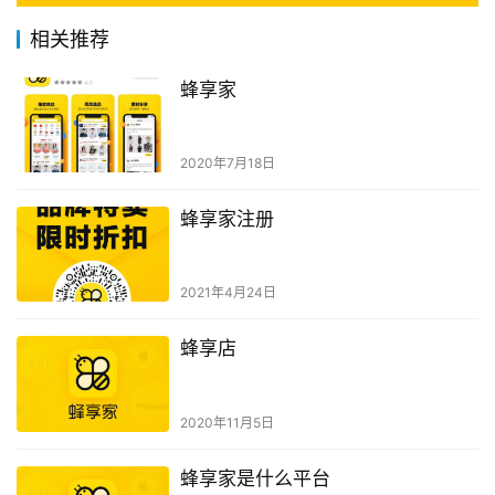
相关推荐
蜂享家
2020年7月18日
蜂享家注册
2021年4月24日
蜂享店
2020年11月5日
蜂享家是什么平台