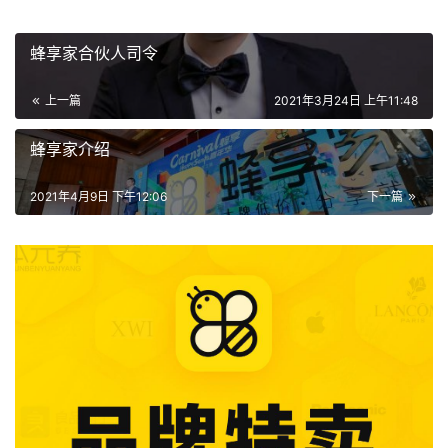
蜂享家合伙人司令
上一篇
2021年3月24日 上午11:48
蜂享家介绍
2021年4月9日 下午12:06
下一篇