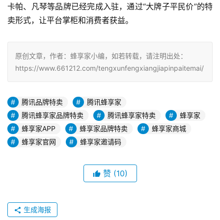
卡帕、凡琴等品牌已经完成入驻，通过“大牌子平民价”的特
卖形式，让平台掌柜和消费者获益。
原创文章，作者：蜂享家小编，如若转载，请注明出处：
https://www.661212.com/tengxunfengxiangjiapinpaitemai/
腾讯品牌特卖
腾讯蜂享家
腾讯蜂享家品牌特卖
腾讯蜂享家特卖
蜂享家
蜂享家APP
蜂享家品牌特卖
蜂享家商城
蜂享家官网
蜂享家邀请码
赞
(10)
生成海报