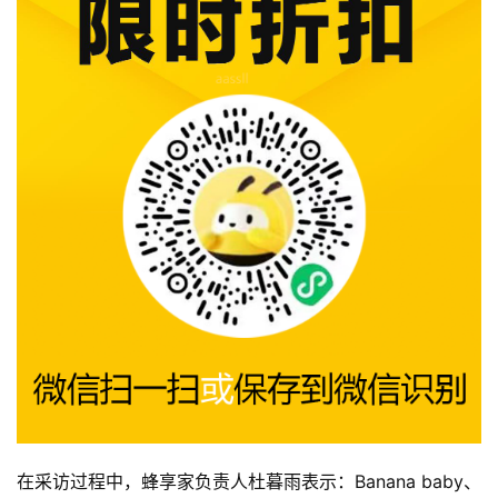
在采访过程中，蜂享家负责人杜暮雨表示：Banana baby、