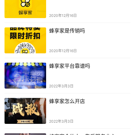
2020年12月16日
蜂享家是传销吗
2020年12月16日
蜂享家平台靠谱吗
2022年3月3日
蜂享家怎么开店
2022年3月3日