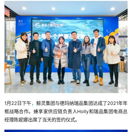
1月22日下午
，
鲸灵集团与德玛纳瑞品集团达成了2021年年
框战略合作。蜂享家供应链负责人Holly和瑞品集团电商总
经理陈妮娜出席了当天的签约仪式。