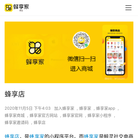
蜂享店
2020年11月5日 下午4:03
加入蜂享家
,
蜂享家
,
蜂享家app
,
蜂享家商城
,
蜂享家官方网站
,
蜂享家官网
,
蜂享家小程序
,
蜂享家邀请码
,
蜂享店
蜂享店
，是
蜂享家
的小程序平台。而
蜂享家
是鲸灵社交电商