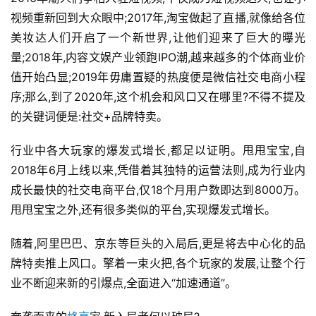
视频重新回到大众眼中;2017年,淘宝做起了直播,就像给各位
美妆达人们开启了一个新世界,让他们迎来了巨大的曝光
量;2018年,内容文娱产业领跑IPO潮,越来越多的个体商业价
值开始凸显;2019年毋庸置疑的热度便是微信社交电商小程
序;那么,到了2020年,这个机会和风口又在哪里?不得不提及
的关键词便是:社交+品牌特卖。
行业中各大玩家的爆发式增长,都足以证明。甩甩宝宝,自
2018年6月上线以来,凭借着其独特的运营法则,成为行业内
成长最快的社交电商平台,仅18个月用户数即达到8000万。
甩甩宝宝之外,还有很多类似的平台,实现爆发式增长。
随着,阿里巴巴、京东等巨头的入局后,更是将去中心化的品
牌特卖推上风口。擎着一束火把,各个玩家的发展,让整个行
业不断迎来新的引爆点,全面进入“加速通道”。