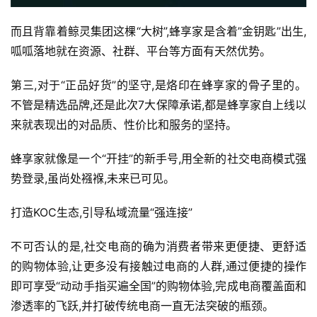
而且背靠着鲸灵集团这棵“大树”,蜂享家是含着”金钥匙”出生,
呱呱落地就在资源、社群、平台等方面有天然优势。
第三,对于“正品好货”的坚守,是烙印在蜂享家的骨子里的。
不管是精选品牌,还是此次7大保障承诺,都是蜂享家自上线以
来就表现出的对品质、性价比和服务的坚持。
蜂享家就像是一个“开挂”的新手号,用全新的社交电商模式强
势登录,虽尚处襁褓,未来已可见。
打造KOC生态,引导私域流量“强连接”
不可否认的是,社交电商的确为消费者带来更便捷、更舒适
的购物体验,让更多没有接触过电商的人群,通过便捷的操作
即可享受“动动手指买遍全国”的购物体验,完成电商覆盖面和
渗透率的飞跃,并打破传统电商一直无法突破的瓶颈。